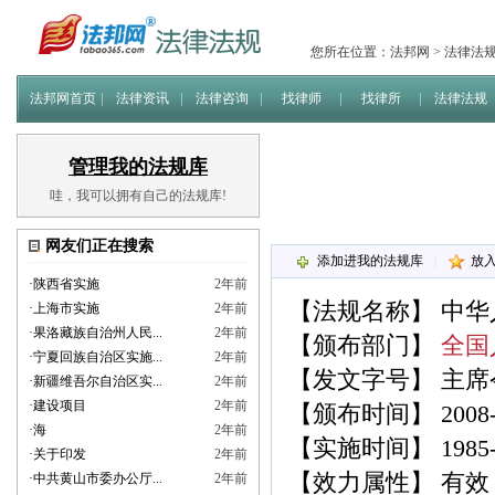
您所在位置：
法邦网
>
法律法
法邦网首页
法律资讯
法律咨询
找律师
找律所
法律法规
管理我的法规库
哇，我可以拥有自己的法规库!
网友们正在搜索
添加进我的法规库
放
|
·
陕西省实施
2年前
【法规名称】
中华
·
上海市实施
2年前
·
果洛藏族自治州人民...
2年前
【颁布部门】
全国
·
宁夏回族自治区实施...
2年前
【发文字号】 主席
·
新疆维吾尔自治区实...
2年前
·
建设项目
2年前
【颁布时间】 2008-1
·
海
2年前
【实施时间】 1985-0
·
关于印发
2年前
【效力属性】 有效
·
中共黄山市委办公厅...
2年前