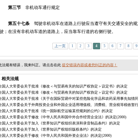
第三节
非机动车通行规定
第五十七条
驾驶非机动车在道路上行驶应当遵守有关交通安全的规
驶；在没有非机动车道的道路上，应当靠车行道的右侧行驶。
上一页
1
2
3
4
5
6
7
8
9
此法规有错误，我来纠正。请点击在此
提交错误内容或者您纠正的内容！
相关法规
全国人大常委会关于批准《修改＜与贸易有关的知识产权协定＞议定书》的决定
全国人大常委会关于批准《修改＜与贸易有关的知识产权协定＞议定书》的决定
全国人大常委会关于批准《关于在国际贸易中对某些危险化学品和农药采用事先知情
全国人大常委会关于外商投资企业和外国企业适用增值税、消费税、营业税等税收暂
全国人大常委会关于批准《统一国际航空运输某些规则的公约》的决定
全国人大常委会关于修改《中华人民共和国中外合作经营企业法》的决定(2000)
全国人大常委会关于加入《世界知识产权组织表演和录音制品条约》的决定
全国人大常委会关于加入《世界知识产权组织版权条约》的决定
全国人大常委会关于修改《中华人民共和国外资企业法》的决定(2000)