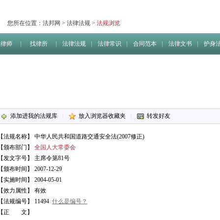
您所在位置：
法邦网
>
法律法规
>
法规浏览
找律师
找律所
法律法规
法律常识
合同范本
法律文书
护身
添加进我的法规库
放入浏览器收藏夹
转发好友
|
|
【法规名称】
中华人民共和国道路交通安全法(2007修正)
【颁布部门】
全国人大常委会
【发文字号】 主席令第81号
【颁布时间】 2007-12-29
【实施时间】 2004-05-01
【效力属性】 有效
【法规编号】 11494
什么是编号？
【正 文】