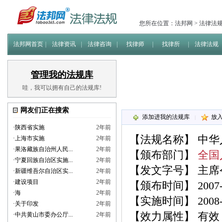
您所在位置：
法邦网
>
法律法
法邦网首页
法律资讯
法律咨询
找律师
找律所
法律法规
管理我的法规库
哇，我可以拥有自己的法规库!
网友们正在搜索
添加进我的法规库
放
|
·
陕西省实施
2年前
【法规名称】
中华
·
上海市实施
2年前
·
果洛藏族自治州人民...
2年前
【颁布部门】
全国
·
宁夏回族自治区实施...
2年前
【发文字号】 主席
·
新疆维吾尔自治区实...
2年前
·
建设项目
2年前
【颁布时间】 2007-0
·
海
2年前
【实施时间】 2008-0
·
关于印发
2年前
【效力属性】 有效
·
中共黄山市委办公厅...
2年前