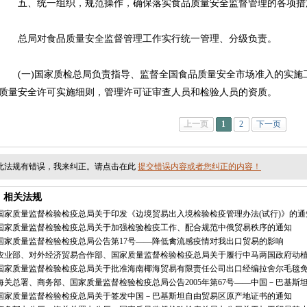
五、统一组织，规范操作，确保落实食品质量安全监督管理的各项措
总局对食品质量安全监督管理工作实行统一管理、分级负责。
(一)国家质检总局负责指导、监督全国食品质量安全市场准入的实施
质量安全许可实施细则，管理许可证审查人员和检验人员的资质。
上一页
1
2
下一页
此法规有错误，我来纠正。请点击在此
提交错误内容或者您纠正的内容！
相关法规
国家质量监督检验检疫总局关于印发《边境贸易出入境检验检疫管理办法(试行)》的通
国家质量监督检验检疫总局关于加强检验检疫工作、配合规范中俄贸易秩序的通知
国家质量监督检验检疫总局公告第17号——降低禽流感疫情对我出口贸易的影响
农业部、对外经济贸易合作部、国家质量监督检验检疫总局关于履行中马两国政府动
国家质量监督检验检疫总局关于批准海南椰海贸易有限责任公司出口经编拉舍尔毛毯
海关总署、商务部、国家质量监督检验检疫总局公告2005年第67号——中国－巴基斯
国家质量监督检验检疫总局关于签发中国－巴基斯坦自由贸易区原产地证书的通知