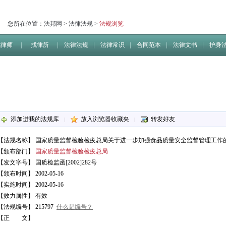
您所在位置：
法邦网
>
法律法规
>
法规浏览
找律师
找律所
法律法规
法律常识
合同范本
法律文书
护身
添加进我的法规库
放入浏览器收藏夹
转发好友
|
|
【法规名称】
国家质量监督检验检疫总局关于进一步加强食品质量安全监督管理工作
【颁布部门】
国家质量监督检验检疫总局
【发文字号】 国质检监函[2002]282号
【颁布时间】 2002-05-16
【实施时间】 2002-05-16
【效力属性】 有效
【法规编号】 215797
什么是编号？
【正 文】