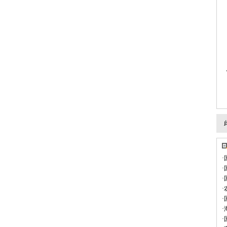
·
·
·
·
·
·
·