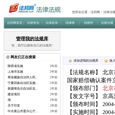
您所在位置：
法邦网
>
法律法
法邦网首页
法律资讯
法律咨询
找律师
找律所
法律法规
管理我的法规库
哇，我可以拥有自己的法规库!
网友们正在搜索
添加进我的法规库
放
|
·
陕西省实施
2年前
【法规名称】
北京
·
上海市实施
2年前
·
果洛藏族自治州人民...
2年前
国家赔偿确认案件
·
宁夏回族自治区实施...
2年前
【颁布部门】
北京
·
新疆维吾尔自治区实...
2年前
·
建设项目
2年前
【发文字号】 京高法发
·
海
2年前
【颁布时间】 2004-1
·
关于印发
2年前
【实施时间】 2004-1
·
中共黄山市委办公厅...
2年前