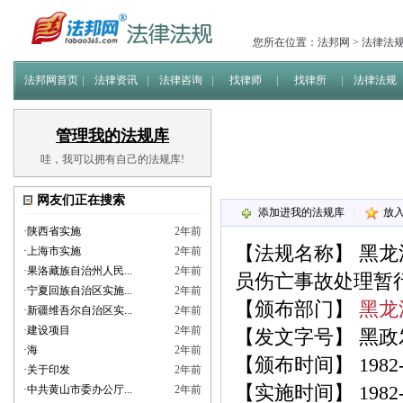
您所在位置：
法邦网
>
法律法
法邦网首页
法律资讯
法律咨询
找律师
找律所
法律法规
管理我的法规库
哇，我可以拥有自己的法规库!
网友们正在搜索
添加进我的法规库
放
|
·
陕西省实施
2年前
【法规名称】
黑龙
·
上海市实施
2年前
·
果洛藏族自治州人民...
2年前
员伤亡事故处理暂行
·
宁夏回族自治区实施...
2年前
【颁布部门】
黑龙
·
新疆维吾尔自治区实...
2年前
·
建设项目
2年前
【发文字号】 黑政发[
·
海
2年前
【颁布时间】 1982-0
·
关于印发
2年前
【实施时间】 1982-0
·
中共黄山市委办公厅...
2年前