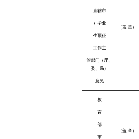
直辖市
）毕业
（盖 章）
生预征
工作主
管部门（厅、
委、局）
意见
教
育
部
（盖 章）
审