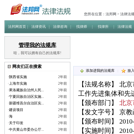
您所在位置：
法邦网
>
法律法
法邦网首页
法律资讯
法律咨询
找律师
找律所
法律法规
管理我的法规库
哇，我可以拥有自己的法规库!
网友们正在搜索
添加进我的法规库
放
|
·
陕西省实施
2年前
【法规名称】
北京
·
上海市实施
2年前
·
果洛藏族自治州人民...
2年前
工作先进集体和先
·
宁夏回族自治区实施...
2年前
【颁布部门】
北京
·
新疆维吾尔自治区实...
2年前
·
建设项目
2年前
【发文字号】 京教函[
·
海
2年前
【颁布时间】 2010-0
·
关于印发
2年前
【实施时间】 2010-0
·
中共黄山市委办公厅...
2年前