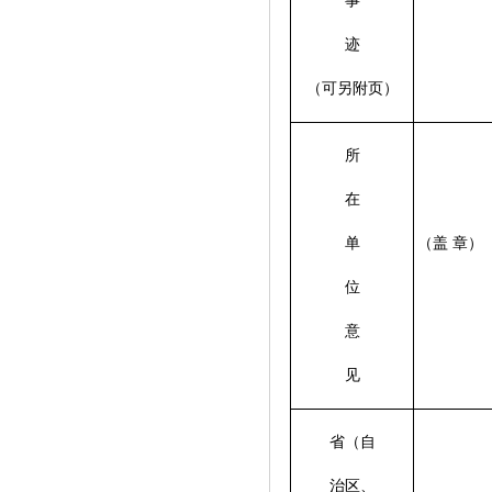
事
迹
（可另附页）
所
在
单
（盖 章）
位
意
见
省（自
治区、