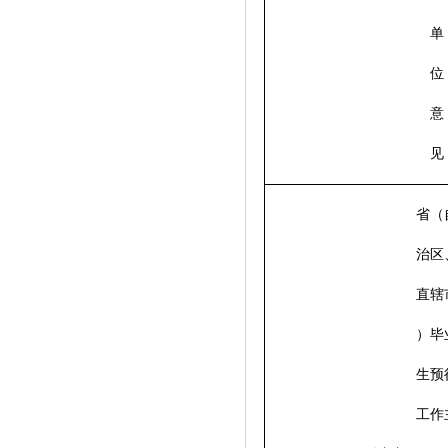
单
位
意
见
省（
治区
直辖
）毕
生预
工作