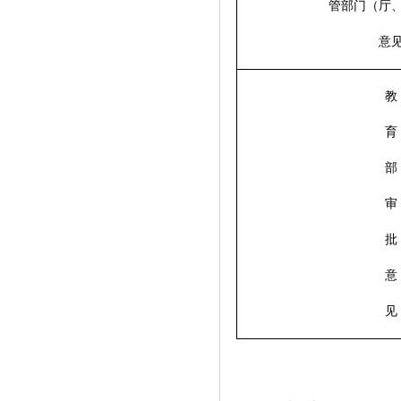
管部门（厅
意
教
育
部
审
批
意
见