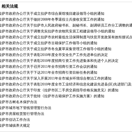
相关法规
拉萨市政府办公厅关于成立拉萨市综合展馆项目建设领导小组的通知
拉萨市政府办公厅关于做好2008年冬季退役士兵接收安置工作的通知
拉萨市政府办公厅关于拉萨市人民政府秘书长、副秘书长、副调研员工作分工调整的
拉萨市政府办公厅关于调整充实拉萨市农牧民安居工程建设领导小组的通知
拉萨市政府办公厅关于成立拉萨市农村最低生活保障制度与扶贫开发政策有效衔接试
拉萨市政府办公厅关于成立拉萨市古籍保护工作领导小组的通知
拉萨市政府办公厅关于成立拉萨市冬虫夏草采集管理工作领导小组的通知
拉萨市政府办公厅关于表彰2010年度全市安全生产工作先进单位的决定
拉萨市政府办公厅关于表彰2010年度招商引资工作先进集体和先进个人的决定
拉萨市政府办公厅关于召开2011年全市招商引资工作会议的通知
拉萨市政府办公厅关于下达2011年全市招商引资目标任务的通知
拉萨市政府办公厅关于深入开展2011年全市城乡环境综合整治工作的通知
拉萨市政府办公厅关于表彰2010年度全市工业经济和信息化建设先进县(区)先进部门
拉萨市政府办公厅关于印发《拉萨市区二手房交易指导价格实施意见》的通知
拉萨市政府办公厅关于批转《拉萨市古籍保护工作实施方案》的通知
拉萨市古树名木保护办法
拉萨市城市地下管线管理暂行办法
拉萨市房屋租赁暂行管理办法
拉萨市信访工作办法
拉萨市城镇养犬规定