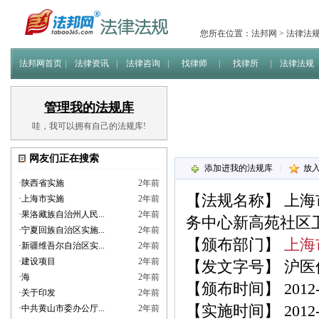
您所在位置：
法邦网
>
法律法
法邦网首页
法律资讯
法律咨询
找律师
找律所
法律法规
管理我的法规库
哇，我可以拥有自己的法规库!
网友们正在搜索
添加进我的法规库
放
|
·
陕西省实施
2年前
【法规名称】
上海
·
上海市实施
2年前
·
果洛藏族自治州人民...
2年前
务中心新高苑社区
·
宁夏回族自治区实施...
2年前
【颁布部门】
上海
·
新疆维吾尔自治区实...
2年前
·
建设项目
2年前
【发文字号】 沪医保办
·
海
2年前
【颁布时间】 2012-0
·
关于印发
2年前
【实施时间】 2012-0
·
中共黄山市委办公厅...
2年前