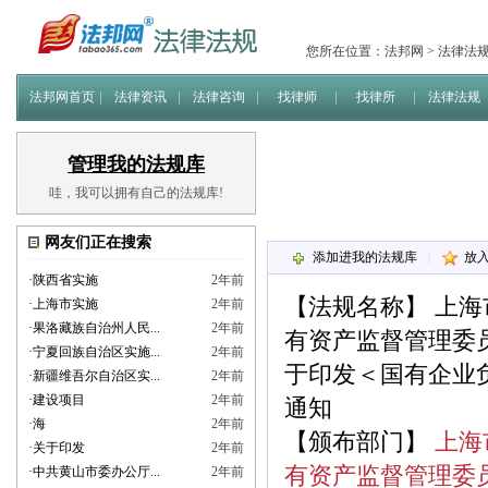
您所在位置：
法邦网
>
法律法
法邦网首页
法律资讯
法律咨询
找律师
找律所
法律法规
管理我的法规库
哇，我可以拥有自己的法规库!
网友们正在搜索
添加进我的法规库
放
|
·
陕西省实施
2年前
【法规名称】
上海
·
上海市实施
2年前
·
果洛藏族自治州人民...
2年前
有资产监督管理委
·
宁夏回族自治区实施...
2年前
于印发＜国有企业
·
新疆维吾尔自治区实...
2年前
·
建设项目
2年前
通知
·
海
2年前
【颁布部门】
上海
·
关于印发
2年前
有资产监督管理委
·
中共黄山市委办公厅...
2年前