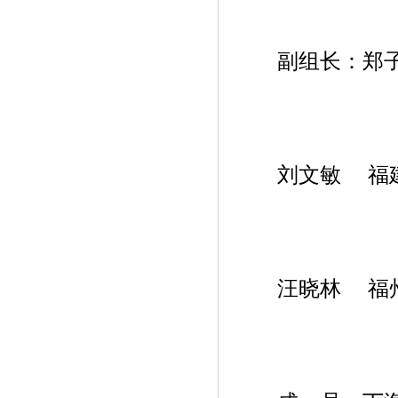
副组长：郑子
刘文敏 福建
汪晓林 福州