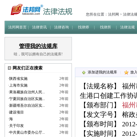
您所在位置：
法邦网
>
法律法
法邦网首页
法律资讯
法律咨询
找律师
找律所
法律法规
管理我的法规库
哇，我可以拥有自己的法规库!
网友们正在搜索
添加进我的法规库
放
|
·
陕西省实施
2年前
【法规名称】
福州
·
上海市实施
2年前
·
果洛藏族自治州人民...
2年前
生港口创建工作协
·
宁夏回族自治区实施...
2年前
【颁布部门】
福州
·
新疆维吾尔自治区实...
2年前
·
建设项目
2年前
【发文字号】 榕政办[
·
海
2年前
【颁布时间】 2012-0
·
关于印发
2年前
【实施时间】 2012-0
·
中共黄山市委办公厅...
2年前