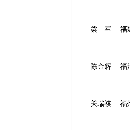
梁 军 福建出
陈金辉 福清
关瑞祺 福州