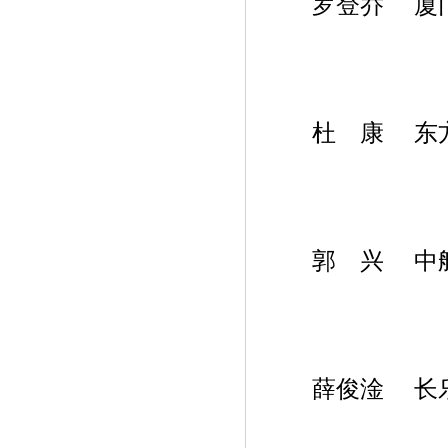
罗登乔 厦门
杜 康 东方
郭 兴 中航
薛俊淦 长乐