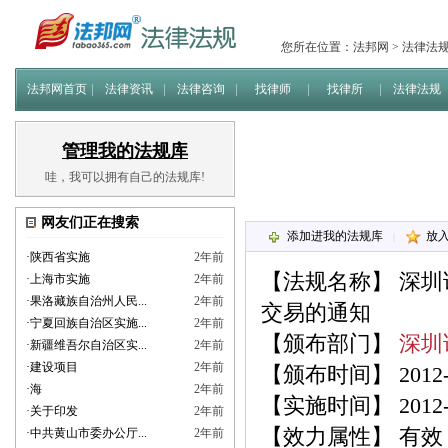
您所在位置：
法邦网
>
法律法
法邦网首页
法律资讯
法律咨询
找律师
找律所
法律法规
管理我的法规库
哇，我可以拥有自己的法规库!
网友们正在搜索
添加进我的法规库
放
|
·
陕西省实施
2年前
【法规名称】
深圳
·
上海市实施
2年前
·
果洛藏族自治州人民...
2年前
交易的通知
·
宁夏回族自治区实施...
2年前
【颁布部门】
深圳
·
新疆维吾尔自治区实...
2年前
·
建设项目
2年前
【颁布时间】 2012-0
·
海
2年前
【实施时间】 2012-0
·
关于印发
2年前
【效力属性】 有效
·
中共黄山市委办公厅...
2年前