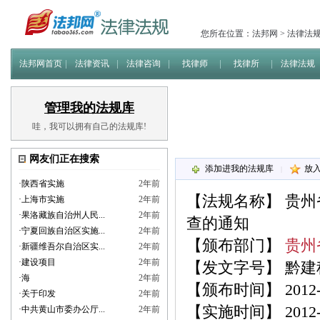
您所在位置：
法邦网
>
法律法
法邦网首页
法律资讯
法律咨询
找律师
找律所
法律法规
管理我的法规库
哇，我可以拥有自己的法规库!
网友们正在搜索
添加进我的法规库
放
|
·
陕西省实施
2年前
【法规名称】
贵州
·
上海市实施
2年前
·
果洛藏族自治州人民...
2年前
查的通知
·
宁夏回族自治区实施...
2年前
【颁布部门】
贵州
·
新疆维吾尔自治区实...
2年前
·
建设项目
2年前
【发文字号】 黔建科通
·
海
2年前
【颁布时间】 2012-0
·
关于印发
2年前
【实施时间】 2012-0
·
中共黄山市委办公厅...
2年前