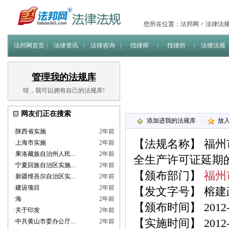
您所在位置：
法邦网
>
法律法
法邦网首页
法律资讯
法律咨询
找律师
找律所
法律法规
管理我的法规库
哇，我可以拥有自己的法规库!
网友们正在搜索
添加进我的法规库
放
|
·
陕西省实施
2年前
【法规名称】
福州
·
上海市实施
2年前
·
果洛藏族自治州人民...
2年前
全生产许可证延期
·
宁夏回族自治区实施...
2年前
【颁布部门】
福州
·
新疆维吾尔自治区实...
2年前
·
建设项目
2年前
【发文字号】 榕建政务
·
海
2年前
【颁布时间】 2012-0
·
关于印发
2年前
【实施时间】 2012-0
·
中共黄山市委办公厅...
2年前