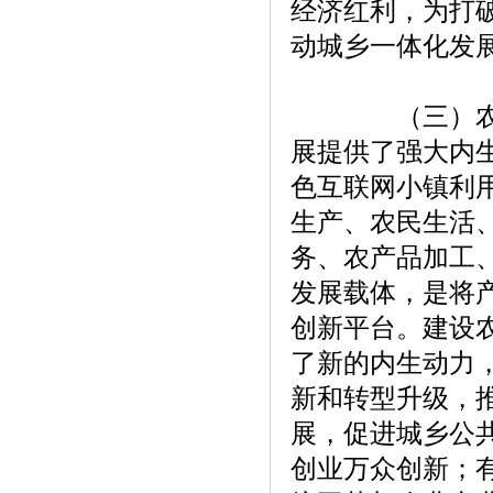
经济红利，为打
动城乡一体化发
（三）农业特
展提供了强大内
色互联网小镇利
生产、农民生活
务、农产品加工
发展载体，是将
创新平台。建设
了新的内生动力
新和转型升级，
展，促进城乡公
创业万众创新；