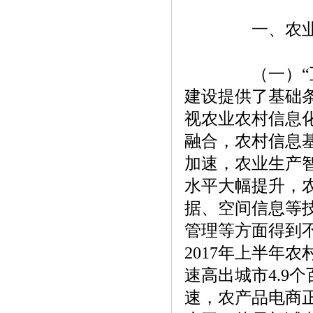
一、农业特色
（一）“互联
建设提供了基础
视农业农村信息
融合，农村信息
加速，农业生产
水平大幅提升，
据、空间信息等
管理等方面得到
2017年上半年农
速高出城市4.9
速，农产品电商正