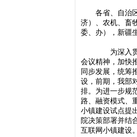
各省、自治区、
济）、农机、畜
委、办），新疆
为深入贯彻落实
会议精神，加快
同步发展，统筹推
设，前期，我部
排。为进一步规
路、融资模式、
小镇建设试点提
院决策部署并结
互联网小镇建设