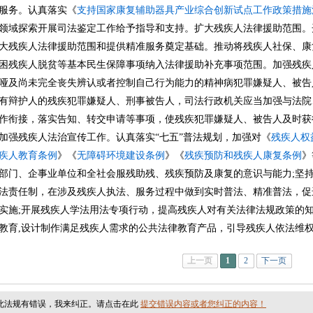
服务。认真落实《
支持国家康复辅助器具产业综合创新试点工作政策措施
领域探索开展司法鉴定工作给予指导和支持。扩大残疾人法律援助范围。
大残疾人法律援助范围和提供精准服务奠定基础。推动将残疾人社保、康
困残疾人脱贫等基本民生保障事项纳入法律援助补充事项范围。加强残疾
哑及尚未完全丧失辨认或者控制自己行为能力的精神病犯罪嫌疑人、被告
有辩护人的残疾犯罪嫌疑人、刑事被告人，司法行政机关应当加强与法院
作衔接，落实告知、转交申请等事项，使残疾犯罪嫌疑人、被告人及时获
加强残疾人法治宣传工作。认真落实“七五”普法规划，加强对《
残疾人权
疾人教育条例
》《
无障碍环境建设条例
》《
残疾预防和残疾人康复条例
》
部门、企事业单位和全社会服残助残、残疾预防及康复的意识与能力;坚持“
法责任制，在涉及残疾人执法、服务过程中做到实时普法、精准普法，促
实施;开展残疾人学法用法专项行动，提高残疾人对有关法律法规政策的
教育,设计制作满足残疾人需求的公共法律教育产品，引导残疾人依法维
上一页
1
2
下一页
此法规有错误，我来纠正。请点击在此
提交错误内容或者您纠正的内容！