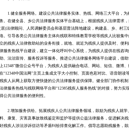
1.健全服务网络。建设公共法律服务实体、热线、网络三大平台，为
务。在健全县、乡公共法律服务实体平台基础上，根据残疾人法律需求，推
(居)法律顾问、人民调解委员会和基层普法阵地建设，构建县、乡、村三
络。引导各类公共法律服务主体向残联和特殊教育学校等残疾人比较集中
立的残疾人法律救助站的业务衔接，就地、就近为残疾人提供及时、便利的公
律服务热线平台建设，建立一体化呼叫中心系统，为残疾人提供在线咨询
助、法治宣传、服务投诉等服务。推进公共法律服务网络平台建设，借助“1
上12348”微信公众号平台，为残疾人提供融合电话、网站、短信、微博
在“12348中国法网”主页上集成文字大小控制、页面色彩对比、语音朗
残疾人从网上获取方便快捷的公共法律服务提供保障。健全部门协作机制，加强“
法律服务热线与残联网络平台和“12385残疾人服务热线”的对接，努力
得公共法律服务的便利性。
2.增加服务供给。拓展残疾人公共法律服务领域，鼓励为残疾人就学
料、康复、灾害及事故致残鉴定和监护等提供公益法律服务，促进解决残
好残疾人涉法涉诉信访等矛盾纠纷排查化解工作。倡导志愿助残服务，鼓