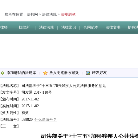
您所在位置：
法邦网
>
法律法规
>
法规浏览
找律师
找律所
法律法规
法律常识
合同范本
法律文书
护身
添加进我的法规库
放入浏览器收藏夹
转发好友
|
|
【法规名称】
司法部关于“十三五”加强残疾人公共法律服务的意见
【发文字号】 司发通[2017]110号
【颁布时间】 2017-11-02
【实施时间】 2017-11-02
【效力属性】 有效
【法规编号】 588820
什么是编号？
【正 文】
司法部关于“十三五”加强残疾人公共法