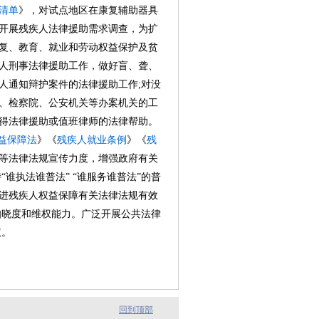
清单
》，对试点地区在康复辅助器具
开展残疾人法律援助需求调查，为扩
复、教育、就业和劳动权益保护及贫
人刑事法律援助工作，做好盲、聋、
人通知辩护案件的法律援助工作;对没
、检察院、公安机关等办案机关的工
得法律援助或值班律师的法律帮助。
益保障法
》《
残疾人就业条例
》《
残
等法律法规宣传力度，增强政府有关
谁执法谁普法” “谁服务谁普法”的普
进残疾人权益保障有关法律法规有效
知晓度和维权能力。广泛开展公共法律
权。
回到顶部