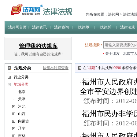
您所在位置：
法邦网
>
法律法
法邦网首页
法律资讯
法律咨询
找律师
找律所
法律法规
法规搜索：
管理我的法规库
关于印发
北京市人
哇，我可以拥有自己的法规库!
法规分类
按颁布时间查看
在“
福建
” 中共找到
9996
条符合条
行业分类
福州市人民政府
·
地域分类
全市平安边界创
北京
天津
颁布时间：2012-
河北
福州市民办非学
·
山西
内蒙古
颁布时间：2012-
辽宁
福州市人民政府
·
吉林