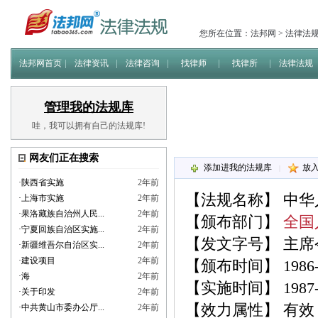
您所在位置：
法邦网
>
法律法
法邦网首页
法律资讯
法律咨询
找律师
找律所
法律法规
管理我的法规库
哇，我可以拥有自己的法规库!
网友们正在搜索
添加进我的法规库
放
|
·
陕西省实施
2年前
【法规名称】
中华
·
上海市实施
2年前
·
果洛藏族自治州人民...
2年前
【颁布部门】
全国
·
宁夏回族自治区实施...
2年前
【发文字号】 主席
·
新疆维吾尔自治区实...
2年前
·
建设项目
2年前
【颁布时间】 1986-0
·
海
2年前
【实施时间】 1987-0
·
关于印发
2年前
【效力属性】 有效
·
中共黄山市委办公厅...
2年前