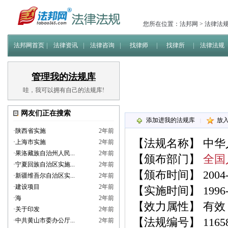
您所在位置：
法邦网
>
法律法
法邦网首页
法律资讯
法律咨询
找律师
找律所
法律法规
管理我的法规库
哇，我可以拥有自己的法规库!
网友们正在搜索
添加进我的法规库
放
|
·
陕西省实施
2年前
【法规名称】
中华
·
上海市实施
2年前
·
果洛藏族自治州人民...
2年前
【颁布部门】
全国
·
宁夏回族自治区实施...
2年前
【颁布时间】 2004-0
·
新疆维吾尔自治区实...
2年前
·
建设项目
2年前
【实施时间】 1996-0
·
海
2年前
【效力属性】 有效
·
关于印发
2年前
【法规编号】 116
·
中共黄山市委办公厅...
2年前