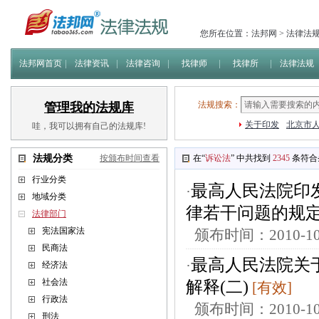
您所在位置：
法邦网
>
法律法
法邦网首页
法律资讯
法律咨询
找律师
找律所
法律法规
法规搜索：
管理我的法规库
关于印发
北京市人
哇，我可以拥有自己的法规库!
法规分类
按颁布时间查看
在“
诉讼法
” 中共找到
2345
条符合
行业分类
最高人民法院印
·
地域分类
律若干问题的规
法律部门
宪法国家法
颁布时间：2010-
民商法
最高人民法院关
·
经济法
社会法
解释(二)
[有效]
行政法
颁布时间：2010-
刑法