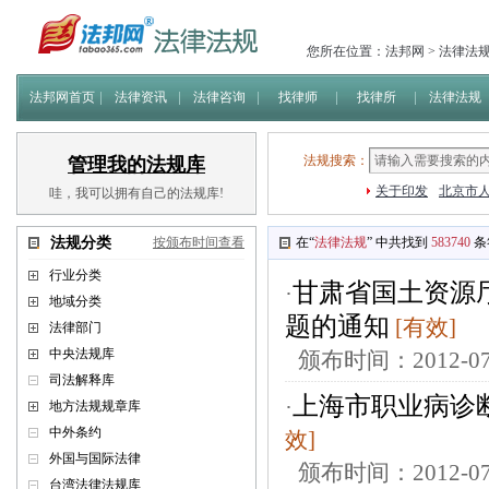
您所在位置：
法邦网
>
法律法
法邦网首页
法律资讯
法律咨询
找律师
找律所
法律法规
法规搜索：
管理我的法规库
关于印发
北京市人
哇，我可以拥有自己的法规库!
法规分类
按颁布时间查看
在“
法律法规
” 中共找到
583740
条
行业分类
甘肃省国土资源厅
·
地域分类
题的通知
[有效]
法律部门
中央法规库
颁布时间：2012-
司法解释库
上海市职业病诊
·
地方法规规章库
中外条约
效]
外国与国际法律
颁布时间：2012-
台湾法律法规库